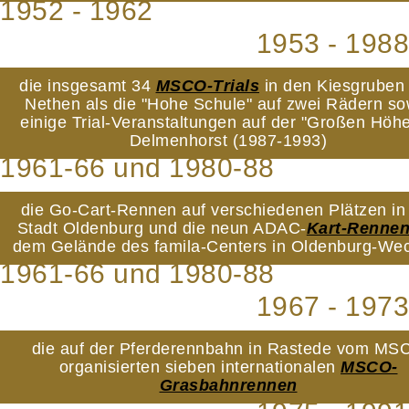
1952 - 1962
1953 - 1988
die insgesamt 34
MSCO-Trials
in den Kiesgruben
Nethen als die "Hohe Schule" auf zwei Rädern so
einige Trial-Veranstaltungen auf der "Großen Höhe
Delmenhorst (1987-1993)
1961-66 und 1980-88
die Go-Cart-Rennen auf verschiedenen Plätzen in
Stadt Oldenburg und die neun ADAC-
Kart-Renne
dem Gelände des famila-Centers in Oldenburg-We
1961-66 und 1980-88
1967 - 1973
die auf der Pferderennbahn in Rastede vom MS
organisierten sieben internationalen
MSCO-
Grasbahnrennen