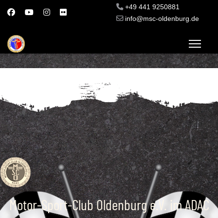
+49 441 9250881
info@msc-oldenburg.de
Motor-Sport-Club Oldenburg e.V. im ADAC