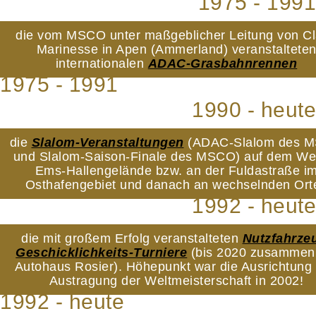
1975 - 1991
die vom MSCO unter maßgeblicher Leitung von C
Marinesse in Apen (Ammerland) veranstaltete
internationalen
ADAC-Grasbahnrennen
1975 - 1991
1990 - heute
die
Slalom-Veranstaltungen
(ADAC-Slalom des 
und Slalom-Saison-Finale des MSCO) auf dem We
Ems-Hallengelände bzw. an der Fuldastraße i
Osthafengebiet und danach an wechselnden Ort
1992 - heute
die mit großem Erfolg veranstalteten
Nutzfahrze
Geschicklichkeits-Turniere
(bis 2020 zusammen
Autohaus Rosier). Höhepunkt war die Ausrichtung
Austragung der Weltmeisterschaft in 2002!
1992 - heute