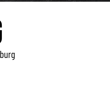
g
nburg