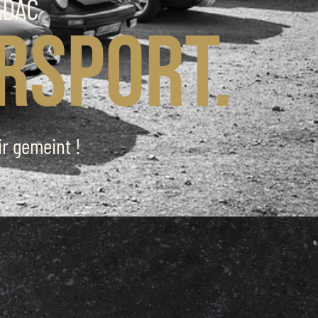
ADAC
rsport.
r gemeint !