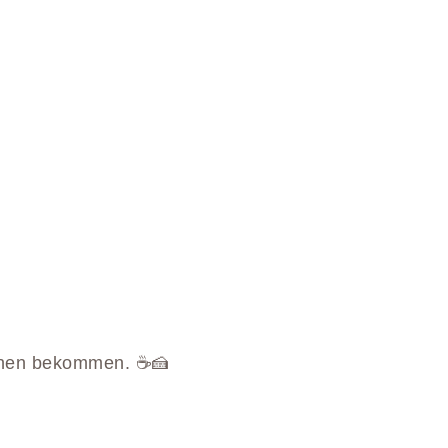
uchen bekommen. ☕️🍰