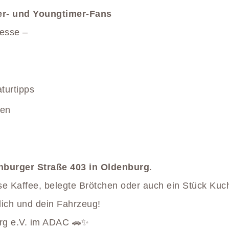
mer- und Youngtimer-Fans
resse –
turtipps
fen
burger Straße 403 in Oldenburg
.
asse Kaffee, belegte Brötchen oder auch ein Stück K
dich und dein Fahrzeug!
urg e.V. im ADAC 🚗✨